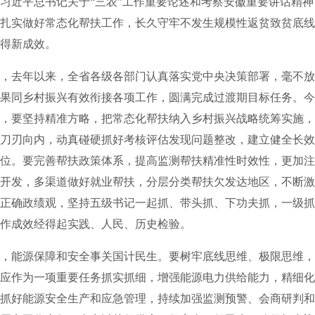
习近平总书记关于“三农”工作重要论述和考察安徽重要讲话精
扎实做好常态化帮扶工作，长久守牢不发生规模性返贫致贫底线
得新成效。
去年以来，全省各级各部门认真落实党中央决策部署，毫不放
果同乡村振兴有效衔接各项工作，圆满完成过渡期目标任务。今
，要坚持精准方略，把常态化帮扶纳入乡村振兴战略统筹实施，
刀刃向内，动真碰硬抓好考核评估发现问题整改，建立健全长效
位。要完善帮扶政策体系，提高监测帮扶精准性时效性，更加注
开发，多渠道做好就业帮扶，分层分类帮扶欠发达地区，不断激
正确政绩观，坚持五级书记一起抓、带头抓、下功夫抓，一级抓
作成效经得起实践、人民、历史检验。
能源保障和安全事关国计民生。要树牢底线思维、极限思维，
应作为一项重要任务抓实抓细，增强能源电力供给能力，精细化
抓好能源安全生产和应急管理，持续加强监测预警、会商研判和