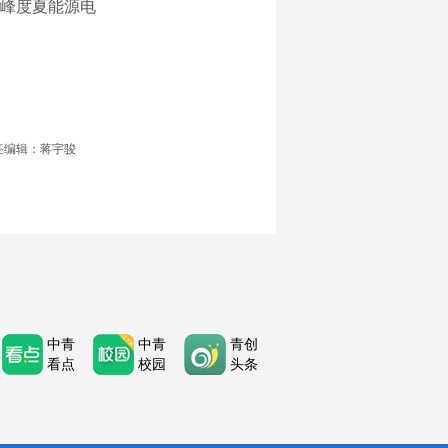
峰度夏能源电
任编辑：蒋宇骏
中青
中青
青创
看点
校园
头条