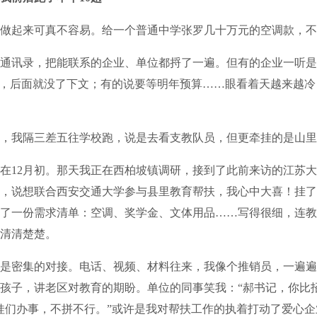
起来可真不容易。给一个普通中学张罗几十万元的空调款，不
讯录，把能联系的企业、单位都捋了一遍。但有的企业一听是
”，后面就没了下文；有的说要等明年预算……眼看着天越来越
我隔三差五往学校跑，说是去看支教队员，但更牵挂的是山里
12月初。那天我正在西柏坡镇调研，接到了此前来访的江苏大
，说想联合西安交通大学参与县里教育帮扶，我心中大喜！挂了
了一份需求清单：空调、奖学金、文体用品……写得很细，连教
清清楚楚。
密集的对接。电话、视频、材料往来，我像个推销员，一遍遍
孩子，讲老区对教育的期盼。单位的同事笑我：“郝书记，你比
娃们办事，不拼不行。”或许是我对帮扶工作的执着打动了爱心