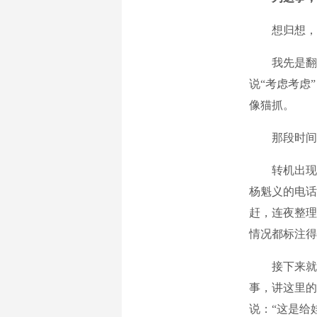
想归想，做
我先是翻通
说“考虑考虑
像猫抓。
那段时间，
转机出现在
杨魁义的电话
赶，连夜整理
情况都标注得
接下来就是
事，讲这里的
说：“这是给