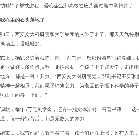
“加持”了帮扶进程，爱心企业和高校答应为西柏坡中学捐款了！
我心里的石头落地了
月8日，西安交大科研院和大孚集团的人终于来了。那天天气特
操场上，暖融融的。
上，杨魁义握着我的手说：“郝书记，您那份清单写得真细，
企业做好，多作点贡献，哪怕帮助一个孩子上了好大学，走出困
地方，都是一种上升力。”西安交大科研院党支部副书记王庆琳
精神一脉相承，我们愿尽绵薄之力，为老区孩子播下科学的种子
照山里的每一个娃。”
调款，每年5万元奖学金，还有一批文体器材、科普书籍——这
道，每一分钱背后，都是无数人的努力。
束后，我带他们去教室看了看。孩子们正在上课，见有人来，