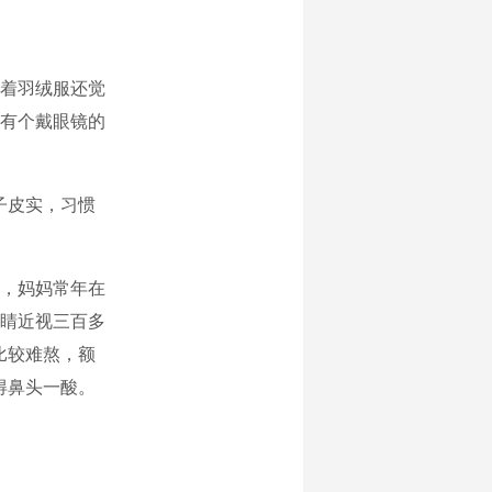
裹着羽绒服还觉
有个戴眼镜的
子皮实，习惯
，妈妈常年在
睛近视三百多
比较难熬，额
得鼻头一酸。