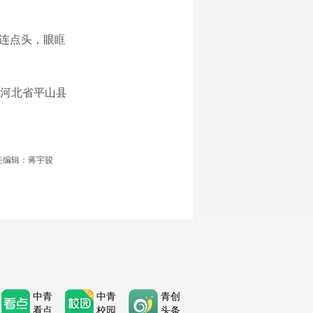
连点头，眼眶
河北省平山县
任编辑：蒋宇骏
中青
中青
青创
看点
校园
头条