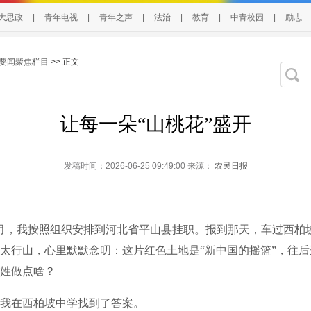
大思政
|
青年电视
|
青年之声
|
法治
|
教育
|
中青校园
|
励志
要闻聚焦栏目
>> 正文
让每一朵“山桃花”盛开
发稿时间：2026-06-25 09:49:00 来源：
农民日报
月，我按照组织安排到河北省平山县挂职。报到那天，车过西柏
太行山，心里默默念叨：这片红色土地是“新中国的摇篮”，往
姓做点啥？
在西柏坡中学找到了答案。