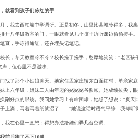
，就看到孩子们冻红的手
1月，我去西柏坡中学调研。正是初冬，山里比县城冷得多，我
推开八年级教室的门，一眼就看见几个孩子边听课边偷偷搓手。
笔直，手冻得通红，还在埋头记笔记。
长，冬天教室冷不冷？校长搓了搓手，憨厚地笑笑：“老区孩
吭声，但心里不是滋味。
找了那个小姑娘聊天。她家住孟家庄镇东白面红村，单亲家庭
妹上六年级，姐妹二人由年迈的姥姥姥爷照顾。她成绩拔尖，眼
换副好点的眼镜。我问她学习上有啥困难，她想了想说：“夏天
子上滴，写着写着纸就湿了……”她说这话时语气平静，我却听
我在心里一直想：得想办法给娃们弄几台空调。
我前后跑了不下10趟