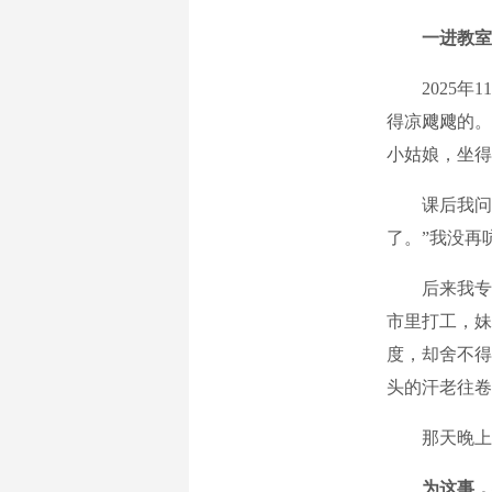
一进教室
2025年1
得凉飕飕的。
小姑娘，坐得
课后我问校
了。”我没再
后来我专门
市里打工，妹
度，却舍不得
头的汗老往卷
那天晚上，
为这事，