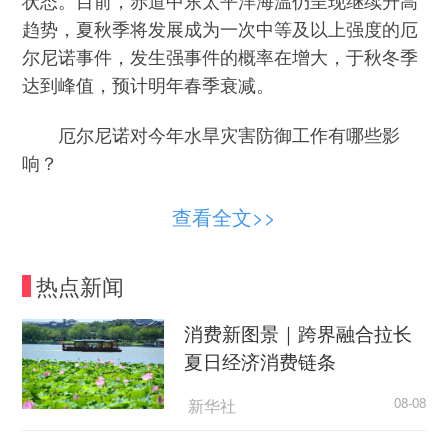
趋势，夏秋季将发展成为一次中等及以上强度的厄
尔尼诺事件，发生强事件的概率在增大，于秋冬季
达到峰值，预计明年春季衰减。
厄尔尼诺对今年水旱灾害防御工作有哪些影
响？
严登华：厄尔尼诺叠加全球变暖背景，将使今
查看全文>>
年水旱灾害防御工作面临多重挑战。
热点新闻
一是厄尔尼诺使南方降水偏多，多条流域将面
临较重汛情。厄尔尼诺发生年夏季，热带太平洋海
消费新图景｜跨界融合拉长
水温度异常，这种异常会通过环流远程影响西太平
夏日经济消费链条
洋副热带高压，使其偏强偏南，有利于水汽向我国
南方输送，导致南方降水偏多。受此影响，今年主
新华社
08-08
汛期东部地区涝重于旱，长江流域下游、珠江流域