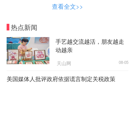
“今年我们围绕9.5万亩的水稻种植任务，提前
查看全文>>
制定技术指导方案，组织农技专班分片包联、下沉
一线，紧盯插秧质量、秧苗管护、农机规范操作等
热点新闻
关键环节，点对点指导农户、合作社标准化作业，
同时常态化开展技术科普服务，从源头把控春耕生
手艺越交流越活，朋友越走
产质量，为全年粮食稳产丰产保驾护航。”科右中旗
动越亲
农牧和科技局副局长刘晓胜表示。
天山网
08-05
耕种期间，农技人员深入各苏木镇田间地块，
美国媒体人批评政府依据谎言制定关税政策
实地指导种植主体规范机械插秧间距、深度，现场
解决生产难题，提前普及苗期水肥管理、病虫害绿
央视新闻
08-05
色防控等管护知识，前置筑牢生产防线。各乡镇同
西方Z世代为何开始“粉”中
步细化举措，提前调配农机设备、优化种植方案，
国？
农机作业与技术服务双向发力，全方位保障全旗水
稻耕种生产标准化、规范化推进。
CCTV4
08-05