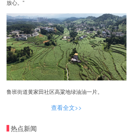
放心。”
鲁班街道黄家田社区高粱地绿油油一片。
高粱拔节后株高可达2-3.5米，田间枝叶郁闭。
查看全文>>
人走进地里，不仅极易踩踏折秆造成减产，而且人
工喷药劳动强度大、效率低。无人机悬空作业，全
热点新闻
程不进田、不伤苗，药液能直达高粱穗部和植株中