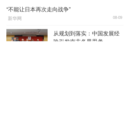
下部，有效破解了高秆作物植保难题。鲁班街道黄
“不能让日本再次走向战争”
家田社区居民杨诗忠感慨道：“以前打药全靠背喷雾
新华网
08-09
器，一天只能打几亩地，又累又慢。现在社区用无
人机，一天就把我们几个组的高粱全部打完了，还
从规划到落实：中国发展经
不用我们出一分钱，真是帮了大忙。”
验引发南非各界思考
中国新闻网
08-09
穿汉服、看非遗 外国游客扎
堆来华“深度文化游”
央视新闻客户端
08-09
南京大屠杀历史不容篡改 日
本打“核爆”牌洗不掉血债
央视新闻客户端
08-09