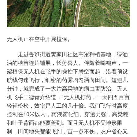
无人机正在空中开展植保。
走进鲁班街道黄家田社区高粱种植基地，绿油
油的秧苗连片铺展，长势喜人。伴随着嗡鸣声，一
架植保无人机在飞手的操控下腾空而起，沿着预设
航线匀速飞行，细密的药雾均匀洒向田间。短短几
分钟，就完成了一大片高粱地的病虫害防治。无人
机飞手王德青介绍道：“无人机打药，一天四五百亩
轻轻松松，效率是人工的几十倍。我们飞行时高度
控制在10米以内，药液雾化细、穿透力强，高粱穗
和叶子背面都能覆盖到。而且无人机不受地形限
制，田间地头都能飞到，苗一点不伤，农户省心又